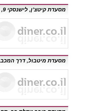
מסעדת קיטצ’ן, לישנסקי 9, ראשון לציון
מסעדת מיטבול, דרך המכבים 8, ראשון לצ