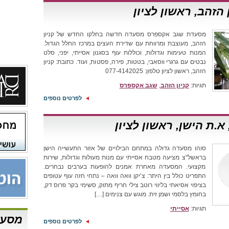
הזהב, ראשון לציון
מסעדת שגב אקספרס מסעדה חדשה בחלקו החדש של קניון
הזהב, מעוצבת ומרווחת עם שדירת העצים במרכז החלל הגדול.
המנות טעימות וגדולות, וכוללות עוף בסגנון אסייתי, יפני, סלט
נבטים עם גרגרי ווסאבי, בטטות, פירה, פסטות, ועוד. כתובת: קניון
הזהב, ראשון לציון טלפון: 077-4142025
תגיות:
קניון הזהב
,
שגב אקספרס
לפרטים נוספים
סוהו מסעדה גדולה במתחם הבילויים של אזור התעשייה הישן
בראשל“צ מציעה מטבח אסייתי עם מנות מעולות וגדולות, שירות
מקצועי. המסעדה מאחרת אמנים להופעות בערבים נבחרים.
התפריט כולל בין היתר: צ’יקן וואה וואה – נתחי חזה עוף עטופים
בציפוי אסיאתי בליווי רוטב צילי חריף מתוק, סשימי בקר פרוס דק,
בחומץ בלסמי ושמן זית. מוגש עם צנימים […]
תגיות:
אסייתי
מסעד
לפרטים נוספים