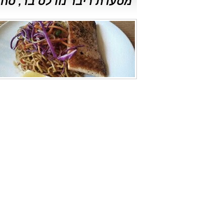
מסעדת ריבר נודלס בר, סחרוב 26, ראשון 