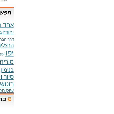
חפש 
אחד ה
יהודה
ב
דרך חברו
הרצליה
יפו
יפני
מוריה
בנימין
נ
סיור ו
רוטשי
שוק הכ
בר