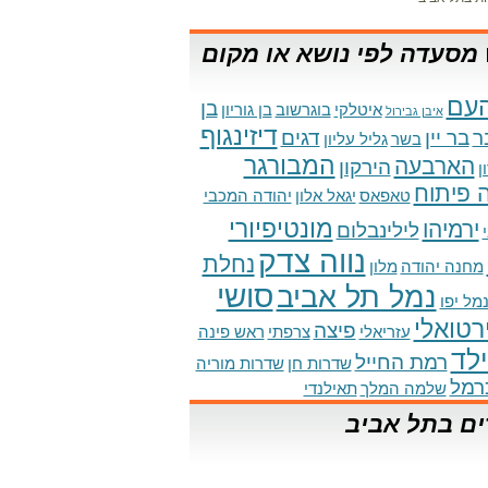
מסעדה לפי נושא או מקום
עם
בן
איטלקי
בוגרשוב
בן גוריון
איבן גבירול
דיזינגוף
ר
בר יין
דגים
בשר
גליל עליון
המבורגר
הארבעה
הירקון
ן
 פיתוח
טאפאס
יגאל אלון
יהודה המכבי
מונטיפיורי
ירמיהו
לילינבלום
נווה צדק
נחלת
מחנה יהודה
מלון
סושי
נמל תל אביב
מל יפו
ירטואלי
פיצה
עזריאלי
צרפתי
ראש פינה
לד
רמת החייל
שדרות חן
שדרות מוריה
רמל
שלמה המלך
תאילנדי
ים בתל אביב