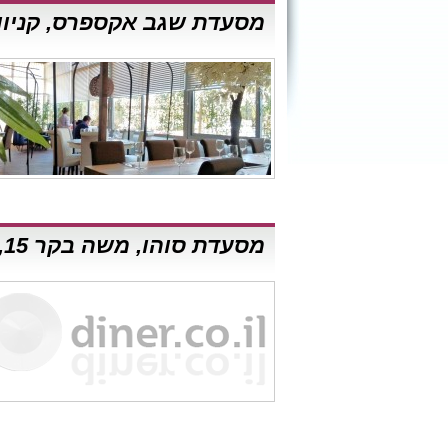
מסעדת שגב אקספרס, קניון 
מסעדת סוהו, משה בקר ‭,15‬ א.ת הישן, ראשון לציון ‬