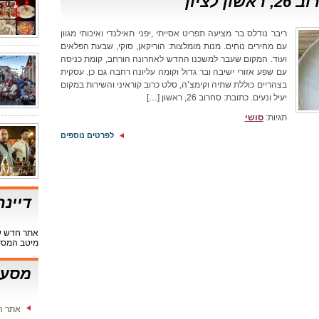
לציון
ריבר נודלס בר מציעה תפריט אסייתי ,יפני תאילנדי ואיכותי מגוון
עם מחירים נוחים. מנות מומלצות: הוריקאן, סוקי, שבעת הפלאים
ועוד. המקום שעבר למשכנו החדש לאחרונה הורחב, קומת כניסה
עם שפע אזורי ישיבה ובר גדול וקומה עליונה רחבה גם כן. עסקית
בצהריים כוללת שתיה וקימצ’ה, סלט כרוב קוראיני והשירות במקום
יעיל ונעים. כתובת: סחרוב 26, ראשון […]
תגיות:
סושי
לפרטים נוספים
דיינ
אתר חדש שי
מיטב המסע
מסעד
אתר ה