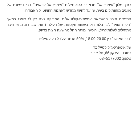
בתוך מלון “אימפריאל” חבוי בר הקוקטיילים “אימפריאל קראפט”, פרי דימיונם של
מוזגים מהוותיקים בעיר, שיועד להיות מקדש לאמנות הקוקטייל האבודה.
התפריט תוכנן בהשראה אסייתית-קולוניאלית והמוזיקה נעה בין ג’ז סווינג במשך
“הפי האואר” לבין בלוז ורוק בשעות הקטנות של הלילה (הזמן שבו רוב מוזגי העיר
מתחילים לעלות לרגל). העישון מותר החל מהשעה חצות בדיוק.
“הפי האואר” בין 18:00-20:00, 50% הנחה על כל הקוקטיילים
של אימפריאל קוקטייל בר
כתובת: הירקון 66, תל אביב
טלפון: 5177002–03