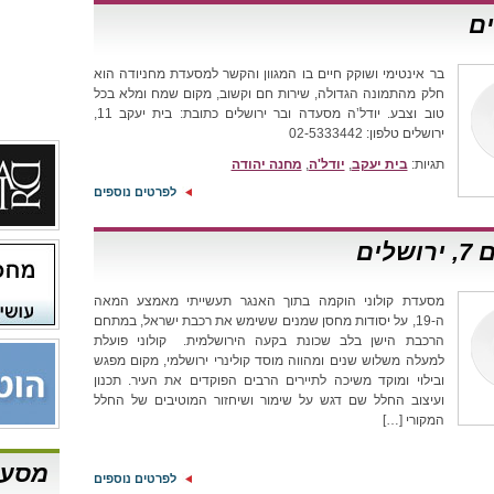
בר אינטימי ושוקק חיים בו המגוון והקשר למסעדת מחניודה הוא
חלק מהתמונה הגדולה, שירות חם וקשוב, מקום שמח ומלא בכל
טוב וצבע. יודל’ה מסעדה ובר ירושלים כתובת: בית יעקב 11,
ירושלים טלפון: 02-5333442
תגיות:
בית יעקב
,
יודל'ה
,
מחנה יהודה
לפרטים נוספים
ים
מסעדת קולוני הוקמה בתוך האנגר תעשייתי מאמצע המאה
ה-19, על יסודות מחסן שמנים ששימש את רכבת ישראל, במתחם
הרכבת הישן בלב שכונת בקעה הירושלמית. קולוני פועלת
למעלה משלוש שנים ומהווה מוסד קולינרי ירושלמי, מקום מפגש
ובילוי ומוקד משיכה לתיירים הרבים הפוקדים את העיר. תכנון
ועיצוב החלל שם דגש על שימור ושיחזור המוטיבים של החלל
המקורי […]
מסעד
לפרטים נוספים