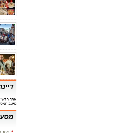
דיינ
אתר חדש שי
מיטב המסע
מסעד
אתר ה