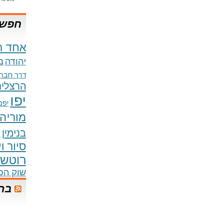
חפש 
אחד ה
יהודה
ב
דרך חברו
הרצליה
יפו
יפני
מוריה
בנימין
נ
סיור ו
רוטשי
שוק הכ
בר