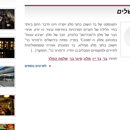
שלים
הקונספט של בר השוכן בתוך מלון יוקרה הינו הדבר החם ביותר
בחיי הלילה של הערים המרכזיות באירופה ובעיר ניו יורק. אחרי
הבר של מלון ה”סנדרסון” בלונדון, הבר של מלון “ארבע עונות”
במנהטן ומלון ה-“Costs” בפריז, נפתח בירושלים ה”מירור בר”
השוכן בתוך מלון ממילא, בר המעניק אווירה קוסמופוליטית
לתיירים ולמקומיים המבלים בו יחדיו. ה”מירור בר”, המוקף […]
תגיות:
בר
,
בר ייו
,
מלון
,
סיגר בר
,
שלמה המלך
לפרטים נוספים