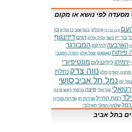
מסעדה לפי נושא או מקום
עם
בן
איטלקי
בוגרשוב
בן גוריון
איבן גבירול
דיזינגוף
ר
בר יין
דגים
בשר
גליל עליון
המבורגר
הארבעה
הירקון
ן
 פיתוח
טאפאס
יגאל אלון
יהודה המכבי
מונטיפיורי
ירמיהו
לילינבלום
נווה צדק
נחלת
מחנה יהודה
מלון
סושי
נמל תל אביב
מל יפו
ירטואלי
פיצה
עזריאלי
צרפתי
ראש פינה
לד
רמת החייל
שדרות חן
שדרות מוריה
רמל
שלמה המלך
תאילנדי
ים בתל אביב