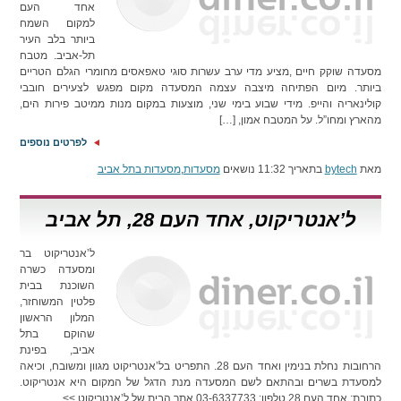
אחד העם
למקום השמח
ביותר בלב העיר
תל-אביב. מטבח
מסעדה שוקק חיים ,מציע מדי ערב עשרות סוגי טאפאסים מחומרי הגלם הטריים
ביותר. מיום הפתיחה מיצבה עצמה המסעדה מקום מפגש לצעירים חובבי
קולינאריה והייפ. מידי שבוע בימי שני, מוצעות במקום מנות ממיטב פירות הים,
מהארץ ומחו”ל. על המטבח אמון, […]
לפרטים נוספים
מאת
bytech
בתאריך 11:32 נושאים
מסעדות
,
מסעדות בתל אביב
ל’אנטריקוט, אחד העם 28, תל אביב
ל’אנטריקוט בר
ומסעדה כשרה
השוכנת בבית
פלטין המשוחזר,
המלון הראשון
שהוקם בתל
אביב, בפינת
הרחובות נחלת בנימין ואחד העם 28. התפריט בל’אנטריקוט מגוון ומשובח, וכיאה
למסעדת בשרים ובהתאם לשם המסעדה מנת הדגל של המקום היא אנטריקוט.
כתובת: אחד העם 28 טלפון: 03-6337733 אתר הבית של ל’אנטריקוט >>