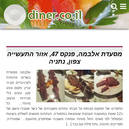
מסעדת אלבמה, פנקס 47, אזור התעשייה
צפון, נתניה
אלבמה מסעדת
בשרים איכותית
לקרניברים מביני
עניין, מקום צנוע
קטן ונעים בלי
מניירות ועיצוב
מיוחד… כל
התפריט של המקום מבוסס על מבחר נתחים משובחים של בשר שעברו עישון של
כ12 שעות במעשנה הענקית שנמצאת במסעדה, הנתחים מוגשים לשולחן בשיטת
המסלול לפי סוגים החל מנתח אסאדו משובח שמתפרק מהעצם… שפונדרה,
ספרייבס, סינטה, נתח פילה עם כבד […]