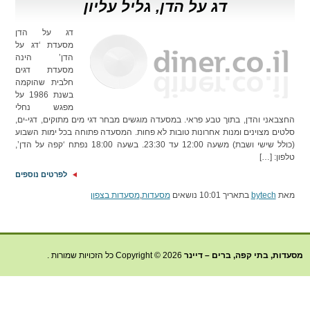
דג על הדן, גליל עליון
דג על הדן
מסעדת ‘דג על
הדן’ הינה
מסעדת דגים
חלבית שהוקמה
בשנת 1986 על
מפגש נחלי
החצבאני והדן, בתוך טבע פראי. במסעדה מוגשים מבחר דגי מים מתוקים, דגי-ים,
סלטים מצוינים ומנות אחרונות טובות לא פחות. המסעדה פתוחה בכל ימות השבוע
(כולל שישי ושבת) משעה 12:00 עד 23:30. בשעה 18:00 נפתח ‘קפה על הדן’,
טלפון: […]
לפרטים נוספים
מאת
bytech
בתאריך 10:01 נושאים
מסעדות
,
מסעדות בצפון
מסעדות, בתי קפה, ברים – דיינר
Copyright © 2026 כל הזכויות שמורות .