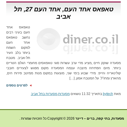
טאפאס אחד העם, אחד העם 27, תל
אביב
טאפאס אחד
העם בעיני רבים
נחשב טאפאס
אחד העם
למקום השמח
ביותר בלב העיר
תל-אביב. מטבח
מסעדה שוקק חיים ,מציע מדי ערב עשרות סוגי טאפאסים מחומרי הגלם הטריים
ביותר. מיום הפתיחה מיצבה עצמה המסעדה מקום מפגש לצעירים חובבי
קולינאריה והייפ. מידי שבוע בימי שני, מוצעות במקום מנות ממיטב פירות הים,
מהארץ ומחו”ל. על המטבח אמון, […]
לפרטים נוספים
מאת
bytech
בתאריך 11:32 נושאים
מסעדות
,
מסעדות בתל אביב
מסעדות, בתי קפה, ברים – דיינר
Copyright © 2026 כל הזכויות שמורות .