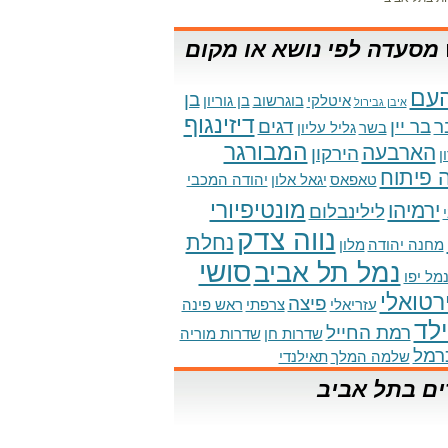
מסעדה לפי נושא או מקום
עם
בן
איטלקי
בוגרשוב
בן גוריון
איבן גבירול
דיזינגוף
ר
בר יין
דגים
בשר
גליל עליון
המבורגר
הארבעה
הירקון
ן
 פיתוח
טאפאס
יגאל אלון
יהודה המכבי
מונטיפיורי
ירמיהו
לילינבלום
נווה צדק
נחלת
מחנה יהודה
מלון
סושי
נמל תל אביב
מל יפו
ירטואלי
פיצה
עזריאלי
צרפתי
ראש פינה
לד
רמת החייל
שדרות חן
שדרות מוריה
רמל
שלמה המלך
תאילנדי
ים בתל אביב