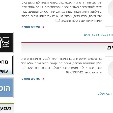
של שבועות דרוש כדי לשבת בה. בקושי מצאנו לנו מקום ביום
שישי לאחר סיבוב בשוק הצבעוני והמיוחד הזה. לאחר שהתיישבנו
בשולחננו הזמנו מבחר מנות כגון זנב שור, סטייק, תמנונים, כבדי
עוף ופירה, סלט עלים, טרטר דג, אינטיאס ריזוטו שחור, בקבוק
קאווה יין ועוד קצת. כולנו התענגנו […]
לפרטים נוספים
דות
,
מסעדות בירושלים
בר אינטימי ושוקק חיים בו המגוון והקשר למסעדת מחניודה הוא
חלק מהתמונה הגדולה, שירות חם וקשוב, מקום שמח ומלא בכל
טוב וצבע. יודל’ה מסעדה ובר ירושלים כתובת: בית יעקב 11,
ירושלים טלפון: 02-5333442
לפרטים נוספים
ת בירושלים
מסעד