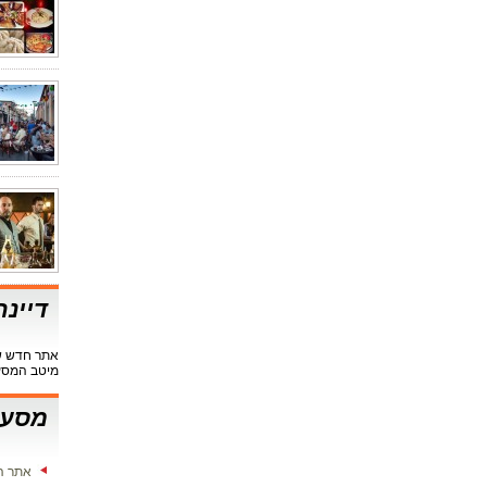
דיינ
אתר חדש שי
מיטב המסע
מסעד
אתר ה