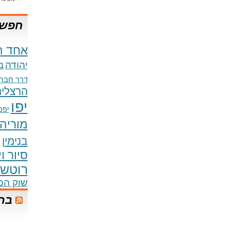
חפש 
אחד ה
יהודה
ב
דרך חברו
הרצליה
יפו
יפני
מוריה
בנימין
נ
סיור ו
רוטשי
שוק הכ
בר