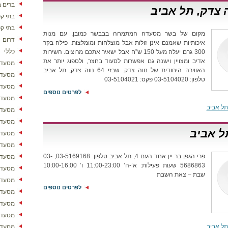
ברים ב
בתי ק
בתי ק
מקום של בשר מסעדה המתמחה בבבשר כמובן, עם מנות
דרום
איכותיות שאמנם אינן זולות אבל מוצלחות ומומלצות. פילה בקר
כללי
300 גרם יעלה מעל 150 ש”ח אבל ישאיר אתכם מרוצים. השירות
אדיב ומצויין וישנה גם אפשרות לסעוד בחצר, ולספוג יותר את
מסעדו
האווירה היחודית של נווה צדק. שבזי 64 נווה צדק, תל אביב
מסעדו
טלפון: 03-5104020 פקס: 03-5104021
מסעדו
לפרטים נוספים
מסעדו
ל אביב
מסעדו
מסעדו
תל אביב
מסעדות
מסעדו
פרי הגפן בר יין אחד העם 4, תל אביב טלפון: 03-5169168, 03-
מסעדו
5686863 שעות פעילות: א’-ה’ 11:00-23:00 ו’ 10:00-16:00
מסעדו
שבת – צאת השבת
מסעדו
לפרטים נוספים
מסעדות
מסעדו
מסעדו
ל אביב
מסעדו