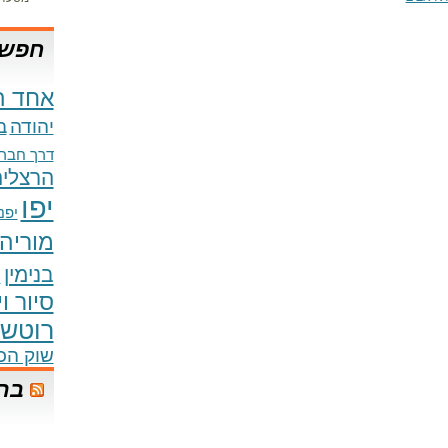
חפש 
אחד ה
יהודה
ב
דרך חברו
הרצליה
יפו
יפני
מוריה
בנימין
נ
סיור ו
רוטשי
שוק הכ
בר