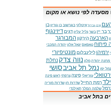
מסעדה לפי נושא או מקום
עם
בן
איטלקי
בוגרשוב
בן גוריון
איבן גבירול
דיזינגוף
ר
בר יין
דגים
בשר
גליל עליון
המבורגר
הארבעה
הירקון
ן
 פיתוח
טאפאס
יגאל אלון
יהודה המכבי
מונטיפיורי
ירמיהו
לילינבלום
נווה צדק
נחלת
מחנה יהודה
מלון
סושי
נמל תל אביב
מל יפו
ירטואלי
פיצה
עזריאלי
צרפתי
ראש פינה
לד
רמת החייל
שדרות חן
שדרות מוריה
רמל
שלמה המלך
תאילנדי
ים בתל אביב