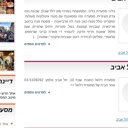
בליני מסעדת בליני, הממוקמת במרכז סוזן דלל שבלב שכונת נווה
צדק הציורית, מסעדה יפה ומסוגננת עם מנות איטלקיות מעולות.
התפריט כולל מנות כגון: פנה לה ארביאטה – פסטת פנה ברוטב
מרינארה, עגבניות קצוצות, בצל, פטריות, זיתים שחורים, שום
פלפל שאטה חריף וודקה, לינגוויני די מארה (בייבי שרימפס,
קלאמרי, ומולים) לבחירה: רוטב עגבניות פיקנטי / שמנת […]
לפרטים נוספים
 אביב
 אביב
דיינ
מסעדת דלאל כתובת: שבזי 10, תל אביב טלפון: 03-5109292
אתר הבית של מסעדת דלאל >>
לפרטים נוספים
אתר חדש שי
מיטב המסע
מסעד
ל אביב
אתר ה