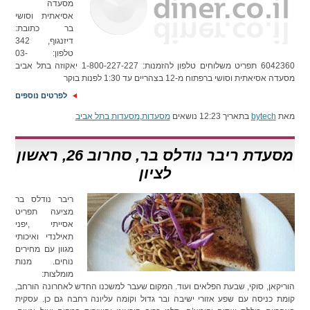
מסעדה
אסיאתית וסושי
בר כתובת:
דיזנגוף, 342
טלפון: 03-
6042360 תפריט משלוחים טלפון להזמנות: 1-800-227-227 יאקוזה בתל אביב
מסעדה אסיאתית וסושי ברפתוח מ-12 בצהריים עד 1:30 לפנות בוקר
לפרטים נוספים
מאת
bytech
בתאריך 12:23 נושאים
מסעדות
,
מסעדות בתל אביב
מסעדת ריבר נודלס בר, סחרוב 26, ראשון
לציון
ריבר נודלס בר
מציעה תפריט
אסייתי ,יפני
תאילנדי ואיכותי
מגוון עם מחירים
נוחים. מנות
מומלצות:
הוריקאן, סוקי, שבעת הפלאים ועוד. המקום שעבר למשכנו החדש לאחרונה הורחב,
קומת כניסה עם שפע אזורי ישיבה ובר גדול וקומה עליונה רחבה גם כן. עסקית