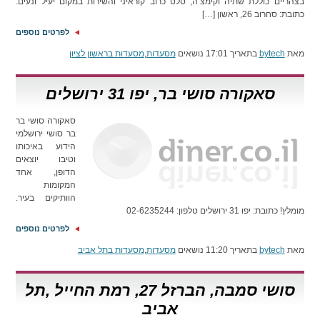
בצהריים כוללת שתיה וקימצ’ה, סלט כרוב קוראיני והשירות במקום יעיל ונעים.
כתובת: סחרוב 26, ראשון […]
לפרטים נוספים
מאת
bytech
בתאריך 17:01 נושאים
מסעדות
,
מסעדות בראשון לציון
סאקורה סושי בר, יפו 31 ירושלים
סאקורה סושי בר
בר סושי ירושלמי
הידוע באיכותו
וטיבו יוצאים
הדופן, אחד
המקומות
הוותיקים בעיר.
מומלץ! כתובת: יפו 31 ירושלים טלפון: 02-6235244
לפרטים נוספים
מאת
bytech
בתאריך 11:20 נושאים
מסעדות
,
מסעדות בתל אביב
סושי סמבה, הברזל 27, רמת החייל ,תל
אביב