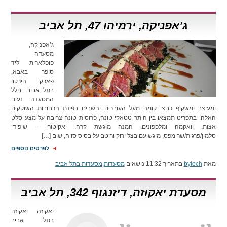
ג’אפניקה, ירמיהו 47, תל אביב
ג’אפניקה,
מסעדה
פופלארית ליד
סופר באבא,
פארק הירקון
בתל אביב. חלל
המסעדה נעים
ומעוצב ומשקיף כחצי קומה מעל העוברים והשבים בפינת הרחובות השוקקים
האלה. בתפריט תמצאו בין היתר טטאקי טונה, פרוסות טונה צרובה על מצע סלט
אצות, וואקמה ומלפפונים. המנה מוגשת קרה. יאקיטורי – שיפודי
סלמון/פרגית/שרימפס, מוגש עם בצל ירוק ורוטב על בסיס סויה, שום […]
לפרטים נוספים
מאת
bytech
בתאריך 11:32 נושאים
מסעדות
,
מסעדות בתל אביב
מסעדת יאקוזה, דיזנגוף 342, תל אביב
יאקוזה יאקוזה
בתל אביב