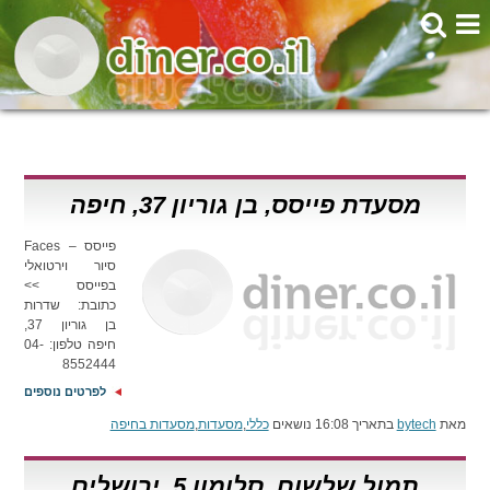
מסעדת פייסס, בן גוריון 37, חיפה
פייסס – Faces
סיור וירטואלי
בפייסס >>
כתובת: שדרות
בן גוריון 37,
חיפה טלפון: 04-
8552444
לפרטים נוספים
מאת
bytech
בתאריך 16:08 נושאים
כללי
,
מסעדות
,
מסעדות בחיפה
תמול שלשום, סלומון 5, ירושלים