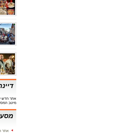
דיינ
אתר חדש שי
מיטב המסע
מסעד
אתר ה