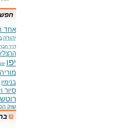
חפש 
אחד ה
יהודה
ב
דרך חברו
הרצליה
יפו
יפני
מוריה
בנימין
נ
סיור ו
רוטשי
שוק הכ
בר