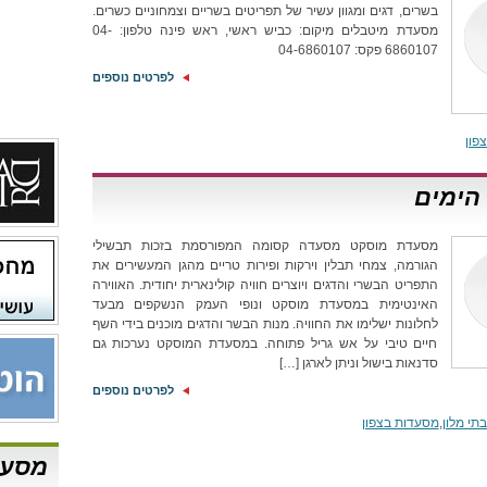
בשרים, דגים ומגוון עשיר של תפריטים בשריים וצמחוניים כשרים.
מסעדת מיטבלים מיקום: כביש ראשי, ראש פינה טלפון: 04-
6860107 פקס: 04-6860107
לפרטים נוספים
פון
הימים
מסעדת מוסקט מסעדה קסומה המפורסמת בזכות תבשילי
הגורמה, צמחי תבלין וירקות ופירות טריים מהגן המעשירים את
התפריט הבשרי והדגים ויוצרים חוויה קולינארית יחודית. האווירה
האינטימית במסעדת מוסקט ונופי העמק הנשקפים מבעד
לחלונות ישלימו את החוויה. מנות הבשר והדגים מוכנים בידי השף
חיים טיבי על אש גריל פתוחה. במסעדת המוסקט נערכות גם
סדנאות בישול וניתן לארגן […]
לפרטים נוספים
תי מלון
,
מסעדות בצפון
מסעד