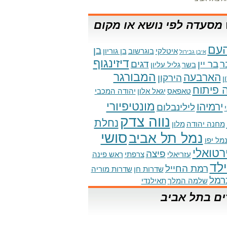
מסעדה לפי נושא או מקום
עם
בן
איטלקי
בוגרשוב
בן גוריון
איבן גבירול
דיזינגוף
ר
בר יין
דגים
בשר
גליל עליון
המבורגר
הארבעה
הירקון
ן
 פיתוח
טאפאס
יגאל אלון
יהודה המכבי
מונטיפיורי
ירמיהו
לילינבלום
נווה צדק
נחלת
מחנה יהודה
מלון
סושי
נמל תל אביב
מל יפו
ירטואלי
פיצה
עזריאלי
צרפתי
ראש פינה
לד
רמת החייל
שדרות חן
שדרות מוריה
רמל
שלמה המלך
תאילנדי
ים בתל אביב