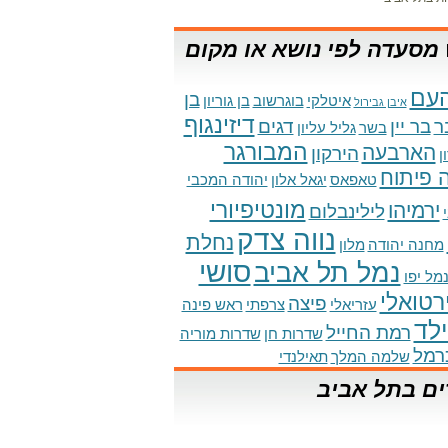
מסעדה לפי נושא או מקום
עם
בן
איטלקי
בוגרשוב
בן גוריון
איבן גבירול
דיזינגוף
ר
בר יין
דגים
בשר
גליל עליון
המבורגר
הארבעה
הירקון
ן
 פיתוח
טאפאס
יגאל אלון
יהודה המכבי
מונטיפיורי
ירמיהו
לילינבלום
נווה צדק
נחלת
מחנה יהודה
מלון
סושי
נמל תל אביב
מל יפו
ירטואלי
פיצה
עזריאלי
צרפתי
ראש פינה
לד
רמת החייל
שדרות חן
שדרות מוריה
רמל
שלמה המלך
תאילנדי
ים בתל אביב