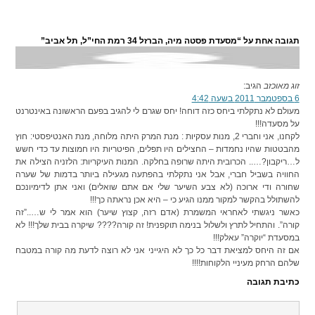
תגובה אחת על “מסעדת פסטה מיה, הברזל 34 רמת החי”ל, תל אביב”
זוג מאוכזב
הגיב:
6 בספטמבר 2011 בשעה 4:42
מעולם לא נתקלתי ביחס כזה דוחה! יחס שגרם לי להגיב בפעם הראשונה באינטרנט
על מסעדה!!!
לקחנו, אני וחברי 2, מנות עסקיות : מנת המרק היתה מלוחה, מנת האנטיפסטי: חוץ
מהבטטות שהיו נחמדות – החצילים היו תפלים, הפיטריות היו חמוצות עד כדי חשש
ל…ריקבון?….. הכרובית היתה שרופה בחלקה. המנות העיקריות: הלזניה הצילה את
החוויה בשביל חברי, אבל אני נתקלתי בהפתעה מגעילה ביותר בדמות של שערה
שחורה ודי ארוכה (לא צבע השיער שלי אם אתם שואלים) ואני אתן לדימיונכם
להשתולל בהקשר למקור ממנו הגיע כי – היא אכן נראתה כך!!!
כאשר ניגשתי לאחראי המשמרת (אדם רזה, קצוץ שיער) הוא אמר לי ש…..”זה
קורה”. והתחיל לתרץ ולשלול בנימה תוקפנית! זה קורה???? שיקרה בבית שלך!!! לא
במסעדת “יוקרה” עאלק!!!
אם זה היחס למציאת דבר כל כך לא היגייני אני לא רוצה לדעת מה קורה במטבח
שלהם הרחק מעיניי הלקוחות!!!!
כתיבת תגובה