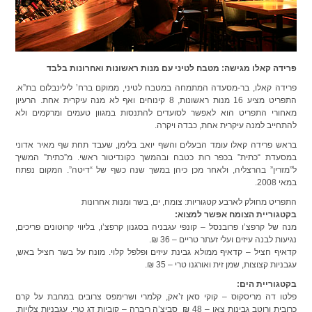
פרידה קאלו מגישה: מטבח לטיני עם מנות ראשונות ואחרונות בלבד
פרידה קאלו, בר-מסעדה המתמחה במטבח לטיני, ממוקם ברח’ לילינבלום בת”א.
התפריט מציע 16 מנות ראשונות, 8 קינוחים ואף לא מנה עיקרית אחת. הרעיון
מאחורי התפריט הוא לאפשר לסועדים להתנסות במגוון טעמים ומרקמים ולא
להתחייב למנה עיקרית אחת, כבדה ויקרה.
בראש פרידה קאלו עומד הבעלים והשף יואב בלימן, שעבד תחת שף מאיר אדוני
במסעדת “כתית” בכפר רות כטבח ובהמשך כקונדיטור ראשי. מ”כתית” המשיך
ל”מזרין” בהרצליה, ולאחר מכן כיהן במשך שנה כשף של “דיטה”. המקום נפתח
במאי 2008.
התפריט מחולק לארבע קטגוריות: צומח, ים, בשר ומנות אחרונות
בקטגוריית הצומח אפשר למצוא:
מנה של קרפצ’ו פרובנסל – קונפי עגבניה בסגנון קרפצ’ו, בליווי קרוטונים פריכים,
נגיעות לבנה עיזים ועלי זעתר טריים – 36 ₪.
קדאיף חציל – קדאיף ממולא גבינת עיזים ופלפל קלוי. מונח על בשר חציל באש,
עגבניות קצוצות, שמן זית ואורגנו טרי – 35 ₪.
בקטגוריית הים:
פלטו דה מריסקוס – קוקי סאן ז’אק, קלמרי ושרימפס צרובים במחבת על קרם
כרובית ורוטב גבינות צאן – 48 ₪ סביצ’ה ריברה – קוביות דג טרי, עגבניות צלויות,