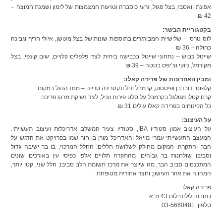
אפונת וואסבי, בצל סגול, זרעי כוסברה ונגיעות חמצמצות של לימון ושמנת חמוצה –
42 ₪.
בקטגוריית הבשר:
לוס טרס – שלישיית המבורגרים בתוספות שונות של בצל מעושן, איולי חריף וגבינה
כחולה – 36 ₪
שייטל כבוש – נתחוני שייטל בכבישה ביתית לצד פלפלים קלויים, שום קונפי, בצל
מקורמל, ניוקי וצ’יפס בטטה – 39 ₪
ומבין האחרונות של פרידה קאלו:
קלפוטי דובדבן ופיסטוק, קרמבל וניל ונקטרינה טרייה – מנת הדגל במקום.
קרם קטלן מגולגל בקרמבל על סלט פירות ווניל, לצד נשיקת מרנג פריכה
כל הקינוחים בפרידה קאלו עולים 31 ₪.
על העיצוב:
על העיצוב אמון סטודיו BA!, סטודיו צעיר המשלב אדריכלות ועיצוב תעשייתי.
המעצב התעשייתי עמרי מויאל והאדריכל מורן בן-חור שמו בפרויקט את הדגש על
הבר והתקרה. המקום מחולק לשלושה חללים: החלל המרכזי, בו בר ישיבה גדול
וסביבו שולחנות בר גבוהים. מהתקרה תלויים אלפי כפיסי עץ באורכים שונים
המתכנסים סביב הבר, מה שיוצר את מרכז תשומת הלב סביבו; חלל שני, קטן יותר,
המהווה את אזור העישון; וחצר אחורית מטופחת.
פרידה קאלו
כתובת: לילינבלום 43 ת”א
טלפון: 03-5660481